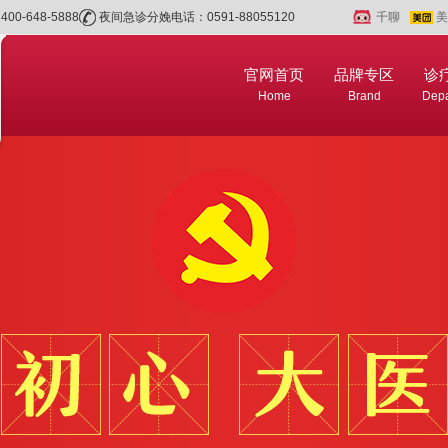
0-648-5888
夜间急诊分娩电话：0591-88055120
千聊
美
官网首页
品牌专区
诊
Home
Brand
Depa