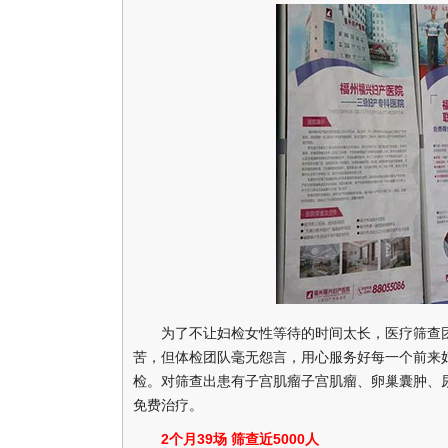
为了不让妇检女性等待的时间太长，医疗筛查团
苦，但体检团队毫无怨言，用心服务好每一个前来妇
检。对筛查出患有子宫肌瘤子宫肌瘤、卵巢囊肿、
免费治疗。
2个月39场 筛查近5000人