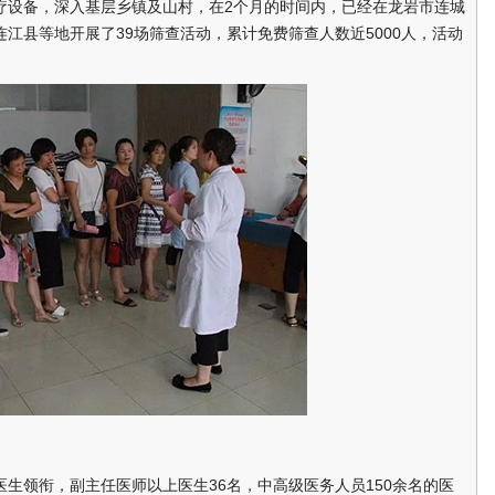
设备，深入基层乡镇及山村，在2个月的时间内，已经在龙岩市连城
江县等地开展了39场筛查活动，累计免费筛查人数近5000人，活动
领衔，副主任医师以上医生36名，中高级医务人员150余名的医