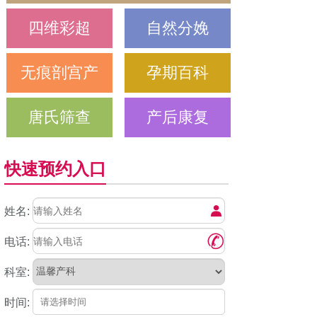
四维彩超
自然分娩
无痕剖宫产
孕期百科
唐氏筛查
产后康复
快速预约入口
姓名:
电话:
科室:
时间: