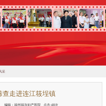
风采
筛查走进连江筱埕镇
-01 编辑：福州福兴妇产医院
点击:48次