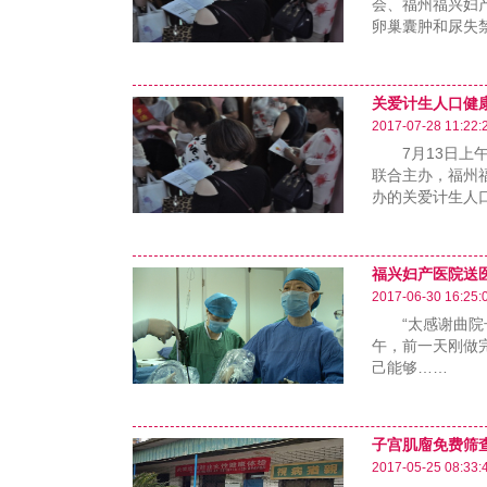
会、福州福兴妇
卵巢囊肿和尿失
关爱计生人口健
2017-07-28 11:22:
7月13日上午
联合主办，福州
办的关爱计生人
福兴妇产医院送
2017-06-30 16:25:
“太感谢曲院长
午，前一天刚做
己能够……
子宫肌廇免费筛
2017-05-25 08:33: