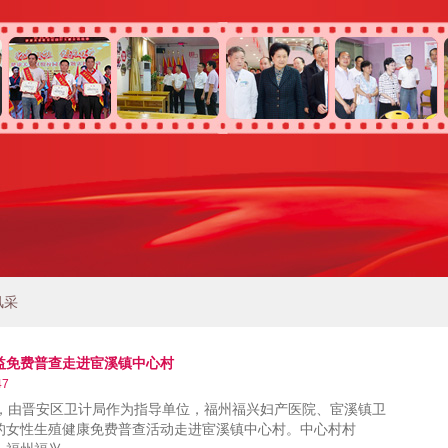
风采
益免费普查走进宦溪镇中心村
47
由晋安区卫计局作为指导单位，福州福兴妇产医院、宦溪镇卫
的女性生殖健康免费普查活动走进宦溪镇中心村。中心村村