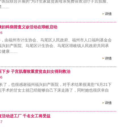
产医院联合开展的“为计生家庭贫困母亲免费筛查治疗子宫肌瘤、
禁……
>
详情
康妇科病筛查义诊活动在琅岐启动
26
，由福州市计生协会、马尾区人民政府、福州市人口福利基金会
福兴妇产医院、马尾区计生协会、马尾区琅岐镇人民政府共同承
口健康……
>
详情
医下乡 子宫肌廇致重度贫血妇女得到救治
06
了，也很感谢福州福兴妇产医院，对手术结果很满意!”6月21下
完手术的甘女士就已经能够自己下床走路了，同时她也很庆幸自
>
详情
查活动进工厂 千名女工将受益
47