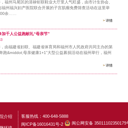
，福州马尾区的清禄钜联鞋业大厅里人气旺盛，由市计生协会、
与福州福兴妇产医院联合开展的子宫肌瘤免费筛查活动在这里举
00余……
>
详情
参加千人公益跑献礼“母亲节”
33
，由福建省妇联、福建省体育局和福州市人民政府共同主办的第
奔跑&middot;母亲健康1+1”大型公益募捐活动在福州举行，福州
>
详情
客服热线：400-648-5888
院介绍
闽公网安备 35011102350179
闽ICP备16016431号-2
馨环境