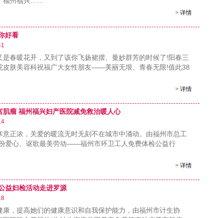
，福州福兴……
>
详情
你好看
41
又是春暖花开，又到了该你飞扬裙摆、曼妙群芳的时候了!阳春三
院皮肤美容科祝福广大女性朋友——美丽无垠、青春无限!值此38
>
详情
宫肌瘤 福州福兴妇产医院减免救治暖人心
14
正浓，关爱的暖流无时无刻不在城市中涌动。由福州市总工
一份爱心、讴歌最美劳动——福州市环卫工人免费体检公益行
>
详情
院公益妇检活动走进罗源
18
，提高她们的健康意识和自我保护能力，由福州市计生协