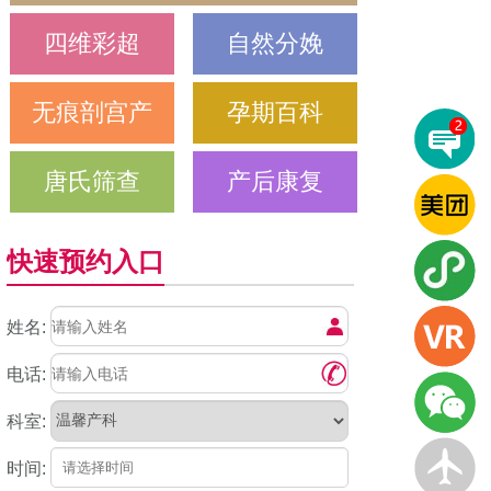
四维彩超
自然分娩
无痕剖宫产
孕期百科
唐氏筛查
产后康复
快速预约入口
姓名:
电话:
科室:
时间: