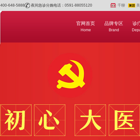
0-648-5888
夜间急诊分娩电话：0591-88055120
千聊
美
官网首页
品牌专区
诊
Home
Brand
Depa