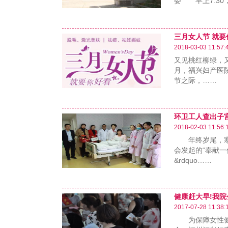
委 早上7:30
三月女人节 就要
2018-03-03 11:57:
又见桃红柳绿，
月，福兴妇产医
节之际，……
环卫工人查出子
2018-02-03 11:56:
年终岁尾，寒意
会发起的“奉献
&rdquo……
健康赶大早!我
2017-07-28 11:38:
为保障女性健康