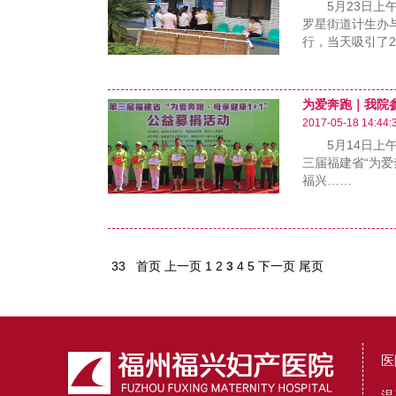
5月23日上午
罗星街道计生办
行，当天吸引了2
为爱奔跑｜我院
2017-05-18 14:44:
5月14日上午
三届福建省“为爱
福兴……
33
首页
上一页
1
2
3
4
5
下一页
尾页
医
温