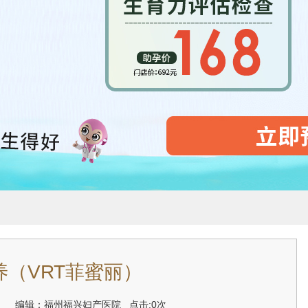
养（VRT菲蜜丽）
1-10 编辑：福州福兴妇产医院
点击:0次