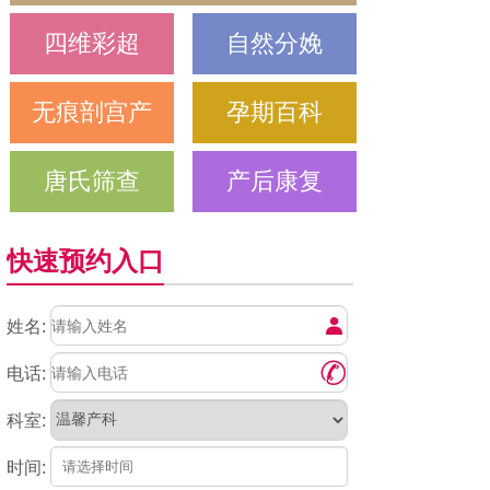
四维彩超
自然分娩
无痕剖宫产
孕期百科
唐氏筛查
产后康复
快速预约入口
姓名:
电话:
科室:
时间: