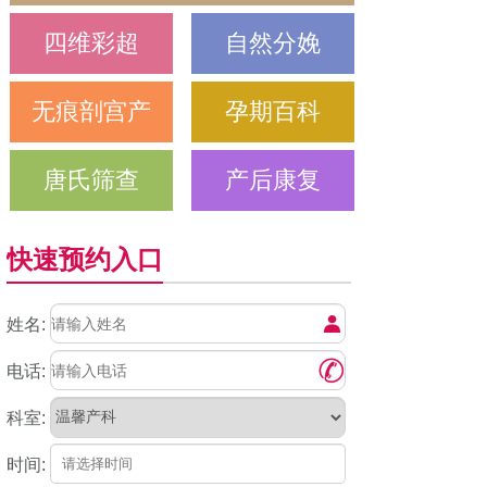
四维彩超
自然分娩
无痕剖宫产
孕期百科
唐氏筛查
产后康复
快速预约入口
姓名:
电话:
科室:
时间: