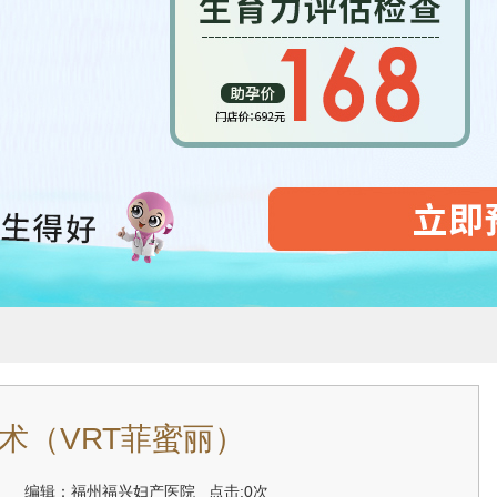
术（VRT菲蜜丽）
1-10 编辑：福州福兴妇产医院
点击:0次