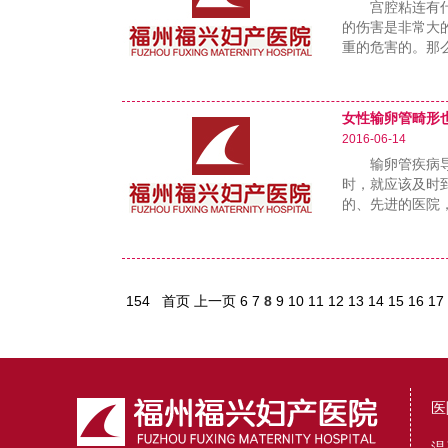
宫腔粘连有什么
的伤害是非常大
重的危害的。那
女性输卵管畸形
……
2016-06-14
输卵管疾病导致
时，就应该及时
的、先进的医院
……
154
首页
上一页
6
7
8
9
10
11
12
13
14
15
16
17
医
温