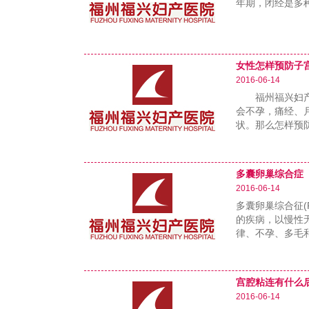
年期，闭经是多
女性怎样预防子
2016-06-14
福州福兴妇产医
会不孕，痛经、
状。那么怎样预
……
多囊卵巢综合症
2016-06-14
多囊卵巢综合征(
的疾病，以慢性
律、不孕、多毛
……
宫腔粘连有什么
2016-06-14