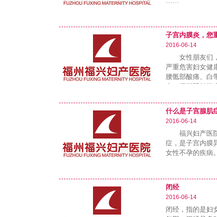
……
子宫内膜炎，您
2016-06-14
女性朋友们，对
严重危害妇女健
腰骶部酸痛、白
多，经期延长等
……
什么是子宫腺肌
2016-06-14
福兴妇产医院不
症，是子宫内膜
女性不孕的疾病
……
闭经
2016-06-14
闭经，指的是妇