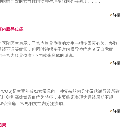
种疾病导致的女性体内病理生理变化的外在表现。……
>
详情
宫内膜异位症
院医生表示，子宫内膜异位症的发生与很多因素有关。多数
月经不调等症状，但同时约很多子宫内膜异位症患者无自觉症
防子宫内膜异位症?下面就来具体的说说。
>
详情
PCOS)是生育年龄妇女常见的一种复杂的内分泌及代谢异常所致
无排卵和高雄激素血症为特征，主要临床表现为月经周期不规
和/或痤疮，常见的女性内分泌疾病。
>
详情
后果