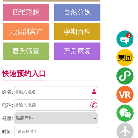
四维彩超
自然分娩
无痕剖宫产
孕期百科
唐氏筛查
产后康复
快速预约入口
姓名:
电话:
科室:
时间: