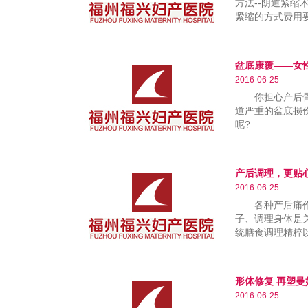
方法--阴道紧缩
紧缩的方式费用
……
盆底康覆——女
2016-06-25
你担心产后骨盆
道严重的盆底损
呢?
……
产后调理，更贴
2016-06-25
各种产后痛作为
子、调理身体是
统膳食调理精粹
形体修复 再塑曼
2016-06-25