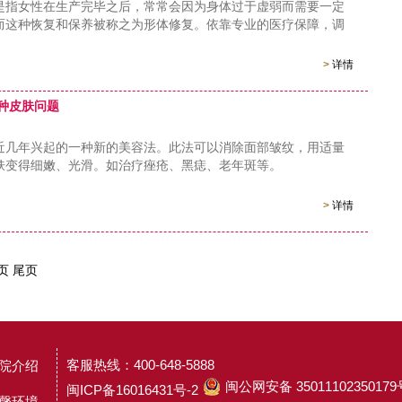
女性在生产完毕之后，常常会因为身体过于虚弱而需要一定
而这种恢复和保养被称之为形体修复。依靠专业的医疗保障，调
。
>
详情
种皮肤问题
年兴起的一种新的美容法。此法可以消除面部皱纹，用适量
肤变得细嫩、光滑。如治疗痤疮、黑痣、老年斑等。
>
详情
页
尾页
客服热线：400-648-5888
院介绍
闽公网安备 35011102350179
闽ICP备16016431号-2
馨环境