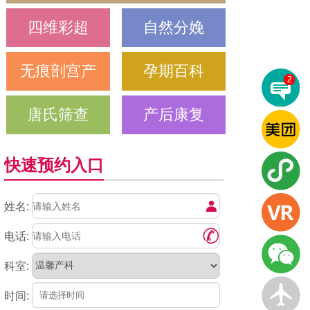
四维彩超
自然分娩
无痕剖宫产
孕期百科
唐氏筛查
产后康复
快速预约入口
姓名:
电话:
科室:
时间: