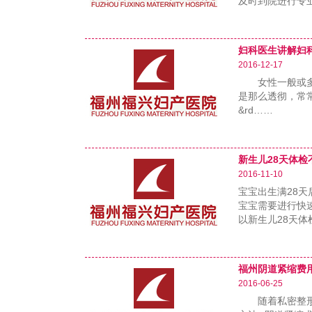
及时到院进行专
妇科医生讲解妇
2016-12-17
女性一般或多或
是那么透彻，常常
&rd……
新生儿28天体检
2016-11-10
宝宝出生满28
宝宝需要进行快
以新生儿28天体
……
福州阴道紧缩费
2016-06-25
随着私密整形的