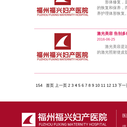
形体修复，是指
的恢复和保养，
养护理体形恢复
……
激光美容 告别多
2016-06-25
激光美容是近几
的激光照射使皮
……
154
首页
上一页
2
3
4
5
6
7
8
9
10
11
12
13
下一
医
温