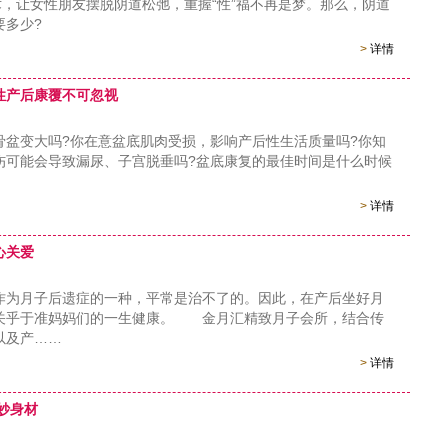
术，让女性朋友摆脱阴道松弛，重握“性”福不再是梦。那么，阴道
要多少?
>
详情
性产后康覆不可忽视
变大吗?你在意盆底肌肉受损，影响产后性生活质量吗?你知
伤可能会导致漏尿、子宫脱垂吗?盆底康复的最佳时间是什么时候
>
详情
心关爱
月子后遗症的一种，平常是治不了的。因此，在产后坐好月
关乎于准妈妈们的一生健康。 金月汇精致月子会所，结合传
以及产……
>
详情
妙身材