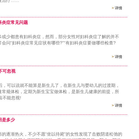
业治疗……
>
详情
科炎症常见问题
少都患有妇科炎症，然而，部分女性对妇科炎症了解的并不
会问“妇科炎症常见症状有哪些?”“有妇科炎症要做哪些检查?
>
详情
不可忽视
天后，可以说就不能算是新生儿了，在新生儿与婴幼儿的过渡期，
速常规体检，定期为新生宝宝做体检，是新生儿健康的前提，所
检不能忽视!
>
详情
用是多少
逐渐热火，不少不愿“坐以待毙”的女性发现了击败阴道松弛的